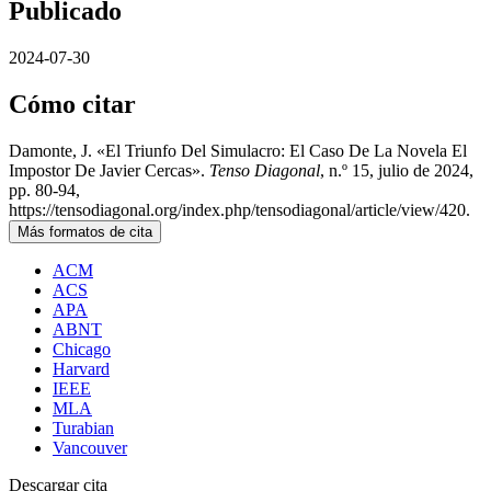
Publicado
2024-07-30
Cómo citar
Damonte, J. «El Triunfo Del Simulacro: El Caso De La Novela El
Impostor De Javier Cercas».
Tenso Diagonal
, n.º 15, julio de 2024,
pp. 80-94,
https://tensodiagonal.org/index.php/tensodiagonal/article/view/420.
Más formatos de cita
ACM
ACS
APA
ABNT
Chicago
Harvard
IEEE
MLA
Turabian
Vancouver
Descargar cita