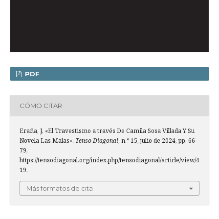
PDF
CÓMO CITAR
Eraña, J. «El Travestismo a través De Camila Sosa Villada Y Su
Novela Las Malas».
Tenso Diagonal
, n.º 15, julio de 2024, pp. 66-
79,
https://tensodiagonal.org/index.php/tensodiagonal/article/view/4
19.
Más formatos de cita