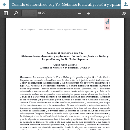
Cuando el monstruo soy Yo. Metamorfosis, abyección y epifanía en La metamorfosis de Kafka y La pasión según G. H. de Lispector